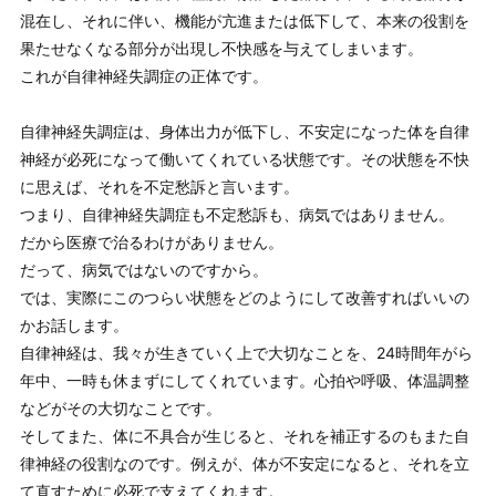
混在し、それに伴い、機能が亢進または低下して、本来の役割を
果たせなくなる部分が出現し不快感を与えてしまいます。
これが自律神経失調症の正体です。
自律神経失調症は、身体出力が低下し、不安定になった体を自律
神経が必死になって働いてくれている状態です。その状態を不快
に思えば、それを不定愁訴と言います。
つまり、自律神経失調症も不定愁訴も、病気ではありません。
だから医療で治るわけがありません。
だって、病気ではないのですから。
では、実際にこのつらい状態をどのようにして改善すればいいの
かお話します。
自律神経は、我々が生きていく上で大切なことを、24時間年がら
年中、一時も休まずにしてくれています。心拍や呼吸、体温調整
などがその大切なことです。
そしてまた、体に不具合が生じると、それを補正するのもまた自
律神経の役割なのです。例えが、体が不安定になると、それを立
て直すために必死で支えてくれます。