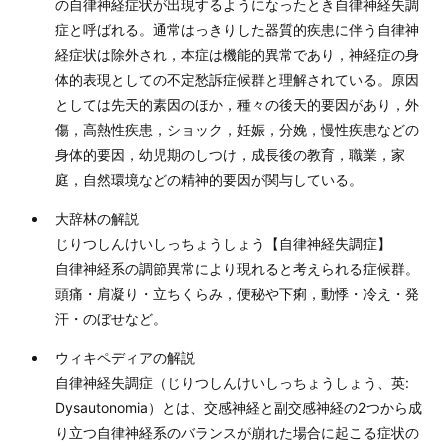
の自律神経症状が出現するようになったとき自律神経失調
症と呼ばれる。通常はっきりした器質的疾患に伴う自律神
経症状は除外され，本症は機能的異常であり，神経症の身
体的表現としての不定愁訴症候群と理解されている。原因
としては先天的素因のほか，種々の後天的要因があり，外
傷，高熱性疾患，ショック，妊娠，分娩，慢性疾患などの
身体的要因，幼児期のしつけ，成長後の教育，職業，家
庭，自然環境などの精神的要因が関与している。
大辞林の解説
じりつしんけいしっちょうしょう【自律神経失調症】
自律神経系の調節異常により現れると考えられる症候群。
頭痛・肩凝り・立ちくらみ，便秘や下痢，動悸・冷え・発
汗・のぼせなど。
ウィキペディアの解説
自律神経失調症（じりつしんけいしっちょうしょう、英:
Dysautonomia）とは、交感神経と副交感神経の2つから成
り立つ自律神経系のバランスが崩れた場合に起こる症状の