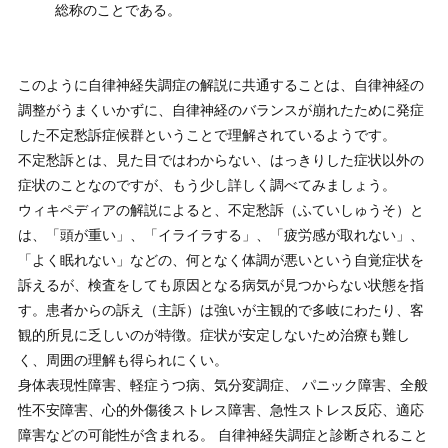
総称のことである。
このように自律神経失調症の解説に共通することは、自律神経の
調整がうまくいかずに、自律神経のバランスが崩れたために発症
した不定愁訴症候群ということで理解されているようです。
不定愁訴とは、見た目ではわからない、はっきりした症状以外の
症状のことなのですが、もう少し詳しく調べてみましょう。
ウィキペディアの解説によると、不定愁訴（ふていしゅうそ）と
は、「頭が重い」、「イライラする」、「疲労感が取れない」、
「よく眠れない」などの、何となく体調が悪いという自覚症状を
訴えるが、検査をしても原因となる病気が見つからない状態を指
す。患者からの訴え（主訴）は強いが主観的で多岐にわたり、客
観的所見に乏しいのが特徴。症状が安定しないため治療も難し
く、周囲の理解も得られにくい。
身体表現性障害、軽症うつ病、気分変調症、 パニック障害、全般
性不安障害、心的外傷後ストレス障害、急性ストレス反応、適応
障害などの可能性が含まれる。 自律神経失調症と診断されること