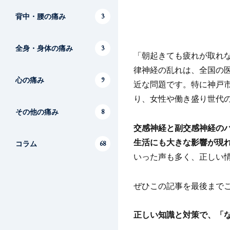
背中・腰の痛み
3
全身・身体の痛み
3
「朝起きても疲れが取れ
律神経の乱れは、全国の
心の痛み
9
近な問題です。特に神戸
り、女性や働き盛り世代
その他の痛み
8
交感神経と副交感神経の
生活にも大きな影響が現
コラム
68
いった声も多く、正しい
ぜひこの記事を最後まで
正しい知識と対策で、「