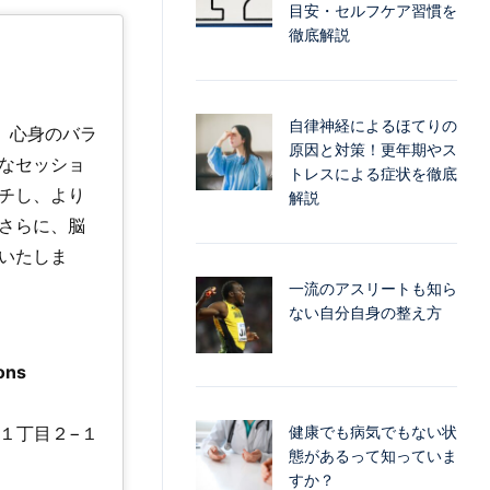
目安・セルフケア習慣を
徹底解説
自律神経によるほてりの
法で、心身のバラ
原因と対策！更年期やス
なセッショ
トレスによる症状を徹底
チし、より
解説
さらに、脳
いたしま
一流のアスリートも知ら
ない自分自身の整え方
ons
１丁目２−１
健康でも病気でもない状
態があるって知っていま
すか？