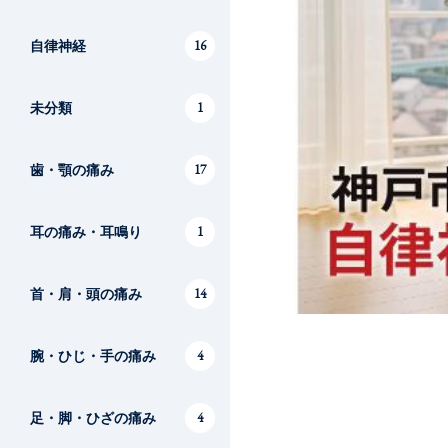
自律神経
16
未分類
1
歯・顎の痛み
17
耳の痛み・耳鳴り
1
首・肩・頭の痛み
14
腕・ひじ・手の痛み
4
足・脚・ひざの痛み
4