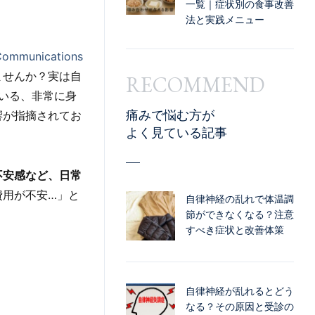
一覧｜症状別の食事改善
法と実践メニュー
Communications
ませんか？実は自
RECOMMEND
いる、非常に身
響が指摘されてお
痛みで悩む方が
よく見ている記事
不安感など、日常
費用が不安…」と
自律神経の乱れで体温調
節ができなくなる？注意
すべき症状と改善体策
自律神経が乱れるとどう
なる？その原因と受診の