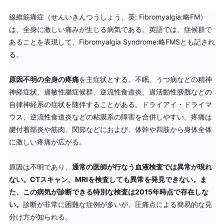
線維筋痛症（せんいきんつうしょう、英: Fibromyalgia:略FM）
は、全身に激しい痛みが生じる病気である。英語では、症候群で
あることを表現して、Fibromyalgia Syndrome:略FMSとも記され
る。
原因不明の全身の疼痛
を主症状とする。不眠、うつ病などの精神
神経症状、過敏性腸症候群、逆流性食道炎、過活動性膀胱などの
自律神経系の症状を随伴することがある。ドライアイ・ドライマ
ウス、逆流性食道炎などの粘膜系の障害を合併しやすい。疼痛は
腱付着部炎や筋肉、関節などにおよび、体幹や四肢から身体全体
に激しい疼痛が広がる。
原因は不明であり、
通常の医師が行なう血液検査では異常が現れ
ない。CTスキャン、MRIを検査しても異常を発見できない。ま
た、この病気が診断できる特別な検査は2015年時点で存在しな
い。
診断が非常に困難な症例が多いが、圧痛点による簡易的な見
分け方が知られる。