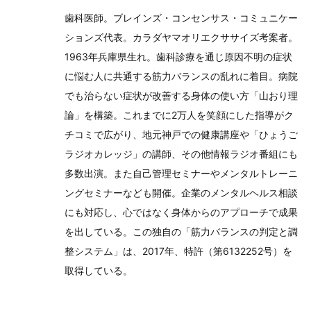
歯科医師。ブレインズ・コンセンサス・コミュニケー
ションズ代表。カラダヤマオリエクササイズ考案者。
1963年兵庫県生れ。歯科診療を通じ原因不明の症状
に悩む人に共通する筋力バランスの乱れに着目。病院
でも治らない症状が改善する身体の使い方「山おり理
論」を構築。これまでに2万人を笑顔にした指導がク
チコミで広がり、地元神戸での健康講座や「ひょうご
ラジオカレッジ」の講師、その他情報ラジオ番組にも
多数出演。また自己管理セミナーやメンタルトレーニ
ングセミナーなども開催。企業のメンタルヘルス相談
にも対応し、心ではなく身体からのアプローチで成果
を出している。この独自の「筋力バランスの判定と調
整システム」は、2017年、特許（第6132252号）を
取得している。