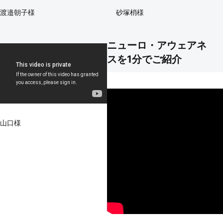
渡邉朝子様
砂塚梢様
ニューロ・アウェアネ
スを1分でご紹介
山口様