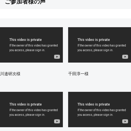
ご参加者様の声
川邉研次様
千田淳一様